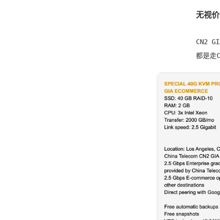
无视价
CN2
都是走