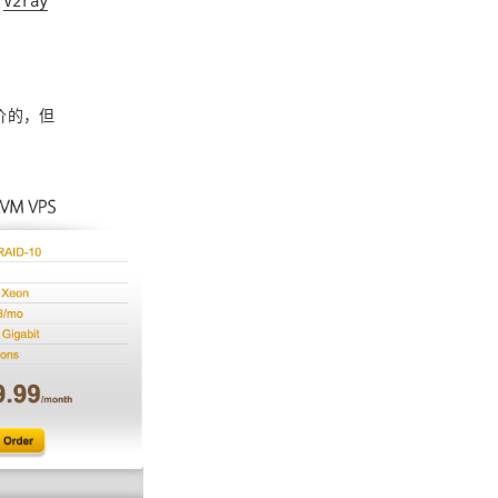
了
V2ray
价的，但