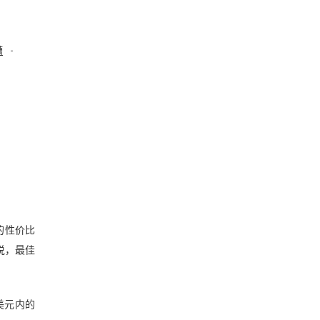
槽
高的性价比
说，最佳
美元内的