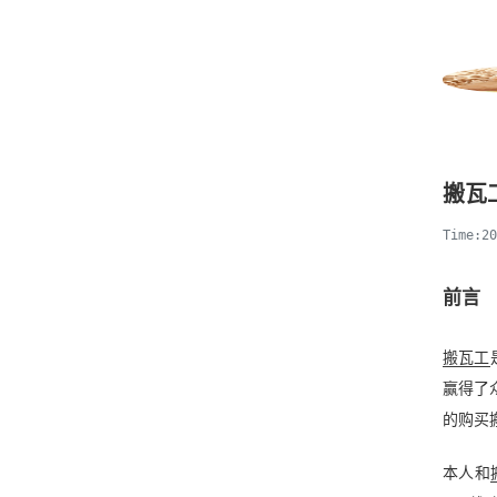
搬瓦
Time:2
前言
搬瓦工
赢得了
的购买
本人和