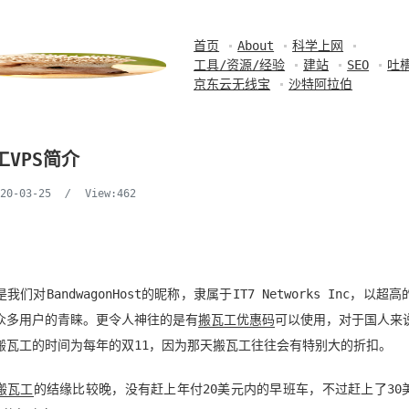
首页
About
科学上网
工具/资源/经验
建站
SEO
吐
京东云无线宝
沙特阿拉伯
工VPS简介
020-03-25
/
View:462
是我们对BandwagonHost的昵称，隶属于IT7 Networks Inc，以超
众多用户的青睐。更令人神往的是有
搬瓦工优惠码
可以使用，对于国人来
搬瓦工的时间为每年的双11，因为那天搬瓦工往往会有特别大的折扣。
搬瓦工
的结缘比较晚，没有赶上年付20美元内的早班车，不过赶上了30