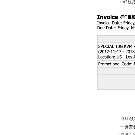
cn2线
自从购
一键安