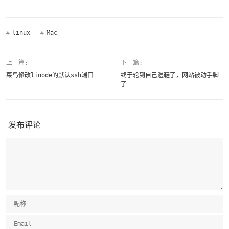
#
linux
#
Mac
上一篇:
下一篇:
菜鸟修改linode的默认ssh端口
终于轮到自己湿鞋了，网站被动手脚
了
发布评论