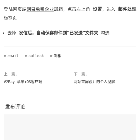
登陆网页端
网易免费企业
邮箱，点击左上角
设置
，进入
邮件处理
标签页
去掉
发信后，自动保存邮件到“已发送”文件夹
勾选
#
email
#
outlook
#
邮箱
上一篇:
下一篇:
V2Ray 苹果iOS客户端
网站首屏设计的个人见解
发布评论