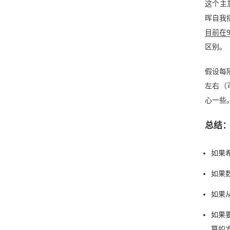
这个主
晖自我
目前在9
区别。
假设每
左右（可
心一些
总结
如果
如果
如果
如果要
算的