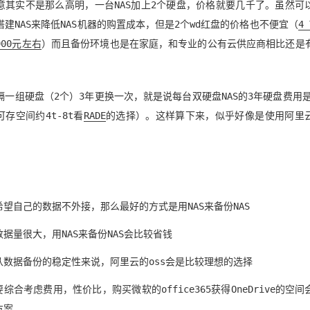
意其实不是那么高明，一台NAS加上2个硬盘，价格就要几千了。虽然可
搭建NAS来降低NAS机器的购置成本，但是2个wd红盘的价格也不便宜（
4
00元左右
）而且备份环境也是在家庭，和专业的公有云供应商相比还是
隔一组硬盘（2个）3年更换一次，就是说每台双硬盘NAS的3年硬盘费用是2
存空间约4t-8t看
RADE
的选择）。这样算下来，似乎好像是使用阿里
。
：
希望自己的数据不外接，那么最好的方式是用NAS来备份NAS
数据量很大，用NAS来备份NAS会比较省钱
从数据备份的稳定性来说，阿里云的oss会是比较理想的选择
综合考虑费用，性价比，购买微软的office365获得OneDrive的空
方案