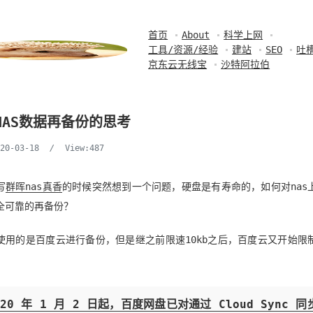
首页
About
科学上网
工具/资源/经验
建站
SEO
吐
京东云无线宝
沙特阿拉伯
NAS数据再备份的思考
020-03-18
/
View:487
写
群晖nas真香
的时候突然想到一个问题，硬盘是有寿命的，如何对nas
全可靠的再备份？
使用的是百度云进行备份，但是继之前限速10kb之后，百度云又开始限
020 年 1 月 2 日起，百度网盘已对通过 Cloud Sync 同