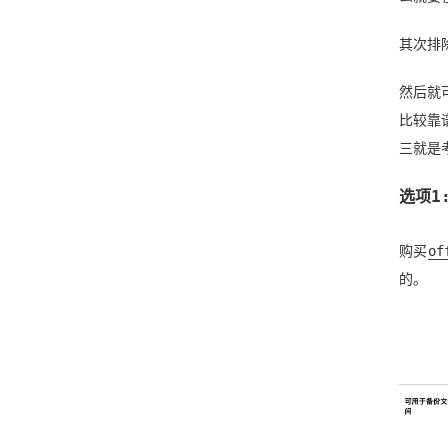
其次排除
然后就
比较靠
三就是
选项1:
购买
of
的。