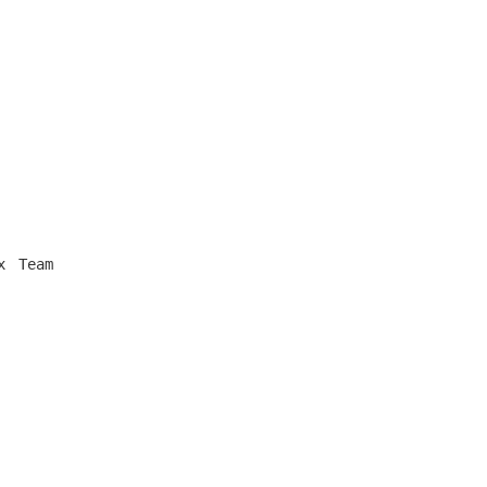
）
 Team