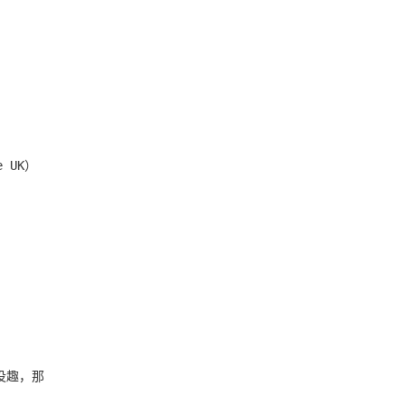
e UK）
没趣，那