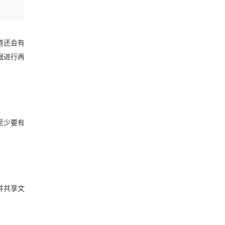
道还会有
据进行再
至少要有
并共享文