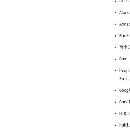
Alib
Amaz
Amaz
Back
百度
Box
Dro
Fold
Goog
Goo
HiDr
hubi