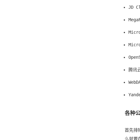
JD C
Mega
Micr
Micr
Open
腾讯云
WebD
Yand
各种
首先排
么就要