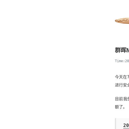
群晖
Time:2
今天在
进行安
目前我
额了。
2