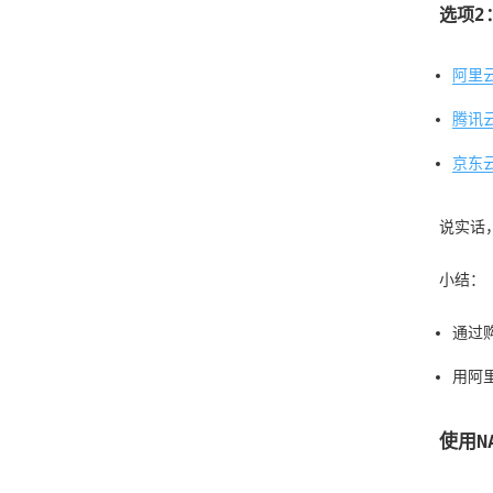
选项2
阿里云
腾讯云
京东云
说实话
小结：
通过购
用阿
使用N