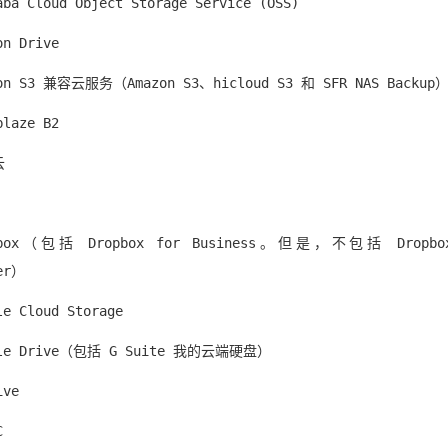
aba Cloud Object Storage Service (OSS)
on Drive
on S3 兼容云服务（Amazon S3、hicloud S3 和 SFR NAS Backup
blaze B2
云
pbox（包括 Dropbox for Business。但是，不包括 Dropbox
er）
le Cloud Storage
gle Drive（包括 G Suite 我的云端硬盘）
ive
C