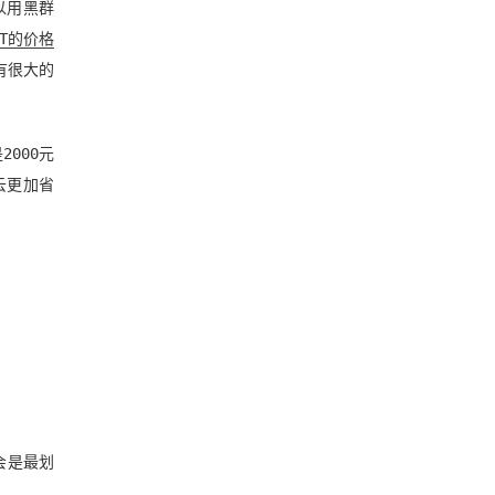
以用黑群
 T的价格
有很大的
000元
云更加省
间会是最划