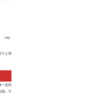
wp-
/目录下上传
件做一定的
内容。于