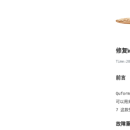
修复W
Time:2
前言
Qufo
可以用
7 这
故障