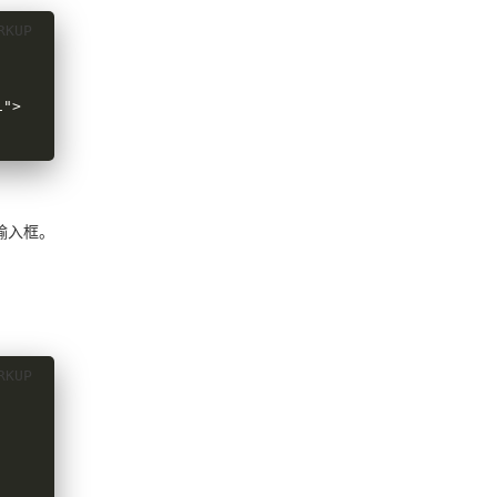
1">
的输入框。