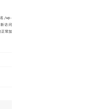
/wp-
制刷新访问
ss被正常加