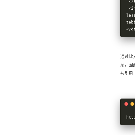
 </label>

 <input type="text" id="quform_4_0_1f3567" name="quform_4_0" 
las
tab
</d
通过比
系。因
被引用
htt