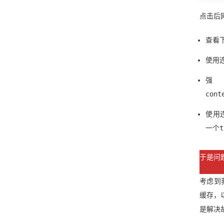
点击后
查看
使用
强
cont
使用连
一个t
于是问
考虑到我
缓存，
是解决