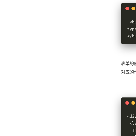
 <b
typ
</b
表单的底
对应的
<di
 <label for="quform_4_0_1f3567">

  This field should be left blank
