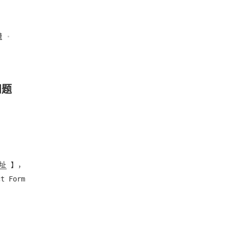
槽
问题
址
】，
Form