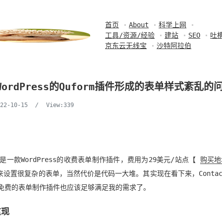
首页
About
科学上网
工具/资源/经验
建站
SEO
吐
京东云无线宝
沙特阿拉伯
ordPress的Quform插件形成的表单样式紊乱的
022-10-15
/
View:339
rm是一款WordPress的收费表单制作插件，费用为29美元/站点【
购买地
来设置很复杂的表单，当然代价是代码一大堆。其实现在看下来，Contact 
款免费的表单制作插件也应该足够满足我的需求了。
重现