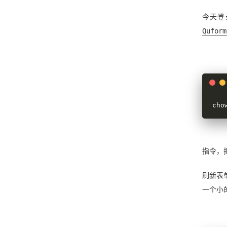
今天登
Qufor
cho
指令，
刷新表
一个小