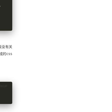
级没有关
的css