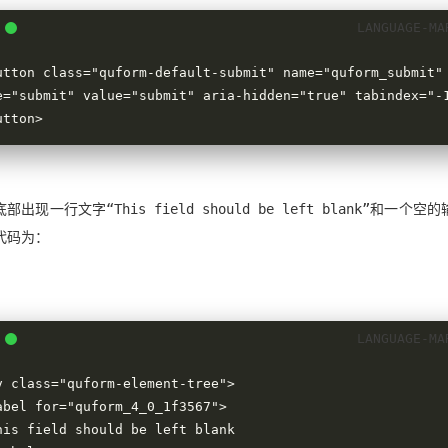
utton class="quform-default-submit" name="quform_submit" 
e="submit" value="submit" aria-hidden="true" tabindex="-
utton>
部出现一行文字“This field should be left blank”和一个空
代码为：
v class="quform-element-tree">
