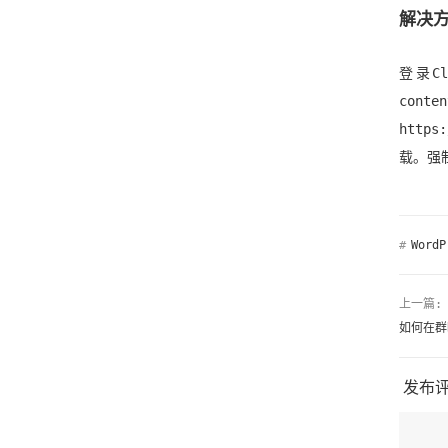
解决
登录C
cont
https
载。强
#
WordP
上一篇:
如何在群晖
发布