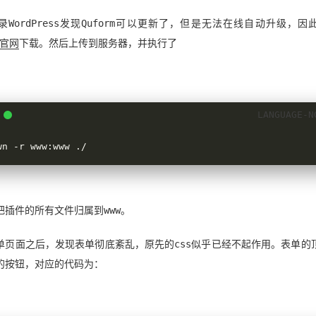
录WordPress发现Quform可以更新了，但是无法在线自动升级，因
m官网
下载。然后上传到服务器，并执行了
wn -r www:www ./
把插件的所有文件归属到www。
单页面之后，发现表单彻底紊乱，原先的css似乎已经不起作用。表单的
的按钮，对应的代码为：