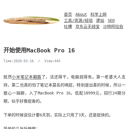
首页
About
科学上网
工具/资源/经验
建站
SEO
吐槽
京东云无线宝
沙特阿拉伯
开始使用MacBook Pro 16
Time:2020-03-16
/
View:445
既然
小米笔记本翻篇
了，活还得干，电脑就得有。第一老婆大人支
持，第二也真的怕了笔记本莫名的嗝屁，特别是出差的时候，所以一
狠心一跺脚，入了MacBook Pro 16，低配18999元，招行24期分
期，似乎好像挺香的。
下单的时候说估计要6天到，实际上只用了3天，还是挺快的。
简单的几张拆箱图：