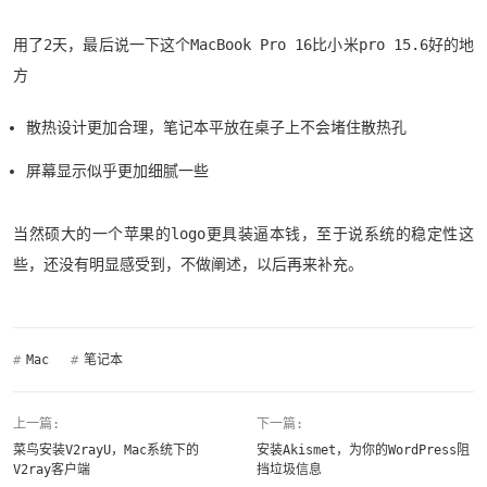
用了2天，最后说一下这个MacBook Pro 16比小米pro 15.6好的地
方
散热设计更加合理，笔记本平放在桌子上不会堵住散热孔
屏幕显示似乎更加细腻一些
当然硕大的一个苹果的logo更具装逼本钱，至于说系统的稳定性这
些，还没有明显感受到，不做阐述，以后再来补充。
#
Mac
#
笔记本
上一篇:
下一篇:
菜鸟安装V2rayU，Mac系统下的
安装Akismet，为你的WordPress阻
V2ray客户端
挡垃圾信息