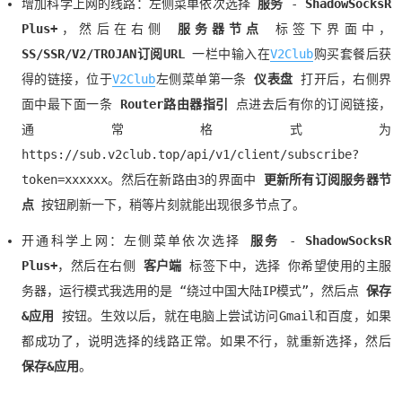
增加科学上网的线路：左侧菜单依次选择
服务
-
ShadowSocksR
Plus+
，然后在右侧
服务器节点
标签下界面中，
SS/SSR/V2/TROJAN订阅URL
一栏中输入在
V2Club
购买套餐后获
得的链接，位于
V2Club
左侧菜单第一条
仪表盘
打开后，右侧界
面中最下面一条
Router路由器指引
点进去后有你的订阅链接，
通常格式为
https://sub.v2club.top/api/v1/client/subscribe?
token=xxxxxx。然后在新路由3的界面中
更新所有订阅服务器节
点
按钮刷新一下，稍等片刻就能出现很多节点了。
开通科学上网：左侧菜单依次选择
服务
-
ShadowSocksR
Plus+
，然后在右侧
客户端
标签下中，选择 你希望使用的主服
务器，运行模式我选用的是 “绕过中国大陆IP模式”，然后点
保存
&应用
按钮。生效以后，就在电脑上尝试访问Gmail和百度，如果
都成功了，说明选择的线路正常。如果不行，就重新选择，然后
保存&应用
。