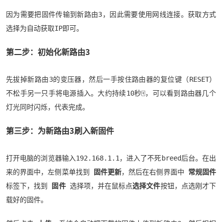
因为需要把固件传输到新路由3，因此需要使用网线连接。获取方式
选择为自动获取IP即可。
第二步：初始化新路由3
先拔掉新路由3的变压器，然后一手按住路由器的复位键（RESET）
不松手另一只手将电源插入。大约持续10秒🀄️，可以看到路由器几个
灯光同时闪烁，代表完成。
第三步：为新路由3刷入新固件
打开电脑的浏览器输入192.168.1.1，进入了不死breed后台。在出
来的界面中，左侧菜单找到
固件更新
，然后在右侧界面中
常规固件
标签下，找到
固件
选择项，并在鼠标点
选择文件
按钮，点选刚才下
载好的固件。