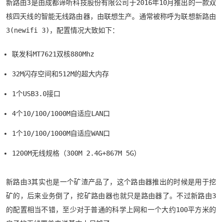
新路由3是由成都谛听科技股份有限公司于2016年10月推出的一款双
核四天线的智能无线路由器，由联想生产。通常被称呼为联想新路由
3(newifi 3)，配置情况大致如下：
联发科MT7621双核880Mhz
32M闪存空间和512M的超大内存
1个USB3.0接口
4个10/100/1000M自适应LAN口
1个10/100/1000M自适应WAN口
1200M无线规格（300M 2.4G+867M 5G）
新路由3其实也是一个矿渣产品了，这个路由器推出的时候是用于挖
矿的，后来业务倒了，挖矿路由器也就只是路由器了。不过新路由3
的配置相当不错，至少对于普通的科学上网和一个大约100平方米的