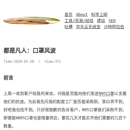
首页
About
科学上网
工具/资源/经验
建站
SEO
吐槽
京东云无线宝
沙特阿拉伯
都是凡人：口罩风波
Time:2020-03-28
/
View:371
前言
上周一收到客户给我的来信，问我是否能向他们发送
N95口罩
以支援
他们的抗疫。为此我先问我的配套工厂是否能采购到，答曰弄不到，
好吧我也找不到。只好很抱歉的告诉客户，N95口罩我们采购不到，
即便是KN95口罩也是限量供应，要花几天才能买齐他们需要的几百个
数量。