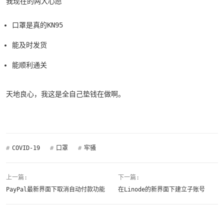
我现在的两大心愿
口罩是真的KN95
能及时发货
能顺利通关
天地良心，我这是全自己垫钱在做啊。
#
COVID-19
#
口罩
#
牢骚
上一篇:
下一篇:
PayPal最新界面下取消自动付款功能
在Linode的新界面下建立子账号