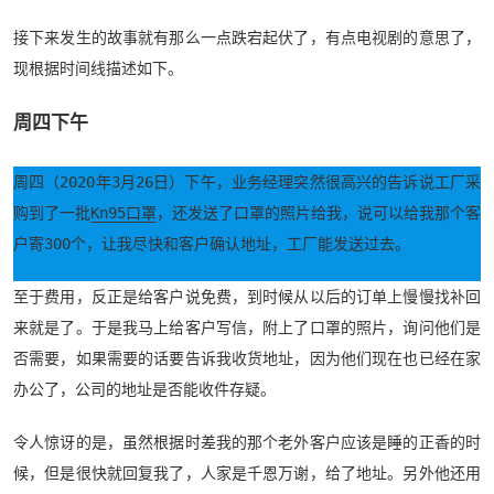
接下来发生的故事就有那么一点跌宕起伏了，有点电视剧的意思了，
现根据时间线描述如下。
周四下午
周四（2020年3月26日）下午，业务经理突然很高兴的告诉说工厂采
购到了一批
Kn95口罩
，还发送了口罩的照片给我，说可以给我那个客
户寄300个，让我尽快和客户确认地址，工厂能发送过去。
至于费用，反正是给客户说免费，到时候从以后的订单上慢慢找补回
来就是了。于是我马上给客户写信，附上了口罩的照片，询问他们是
否需要，如果需要的话要告诉我收货地址，因为他们现在也已经在家
办公了，公司的地址是否能收件存疑。
令人惊讶的是，虽然根据时差我的那个老外客户应该是睡的正香的时
候，但是很快就回复我了，人家是千恩万谢，给了地址。另外他还用