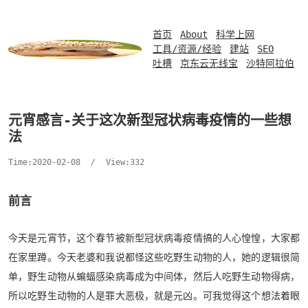
首页
About
科学上网
工具/资源/经验
建站
SEO
吐槽
京东云无线宝
沙特阿拉伯
元宵感言-关于这次新型冠状病毒疫情的一些想
法
Time:2020-02-08
/
View:332
前言
今天是元宵节，这个春节被新型冠状病毒疫情搞的人心惶惶，大家都
在家里蹲。今天老婆和我说都怪这些吃野生动物的人，她的逻辑很简
单，野生动物从蝙蝠感染病毒成为中间体，然后人吃野生动物得病，
所以吃野生动物的人是罪大恶极，就是元凶。可我觉得这个想法着眼