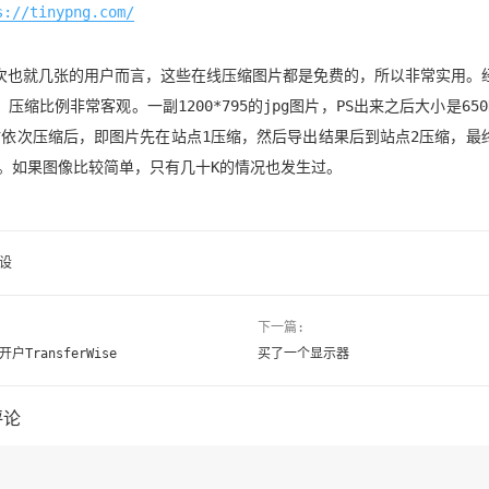
s://tinypng.com/
次也就几张的用户而言，这些在线压缩图片都是免费的，所以非常实用。
压缩比例非常客观。一副1200*795的jpg图片，PS出来之后大小是65
站依次压缩后，即图片先在站点1压缩，然后导出结果后到站点2压缩，最
0K。如果图像比较简单，只有几十K的情况也发生过。
设
下一篇:
户TransferWise
买了一个显示器
评论