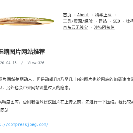
首页
About
科学上网
工具/资源/经验
建站
SEO
吐
京东云无线宝
沙特阿拉伯
压缩图片网站推荐
020-04-15
/
View:326
图片固然美丽动人，但是动辄几M乃至几十M的图片也给网站的加载速度
担，另外也会带来网站流量过大的隐患。
高精度图库，否则我强烈建议图片在上传之前，先进行一下压缩。我比较
个网站
s://compressjpeg.com/