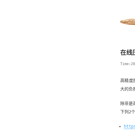
在线
Time:2
高精度
大的负
除非是
下列2
http