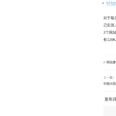
http
对于每
己实测，
2个网
有12
#
网站建
上一篇:
中国大陆开
发布