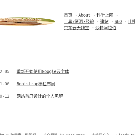
首页
About
科学上网
工具/资源/经验
建站
SEO
吐
京东云无线宝
沙特阿拉伯
2-05
重新开始使用Google云字体
1-06
Bootstrap栅栏布局
0-12
网站首屏设计的个人见解